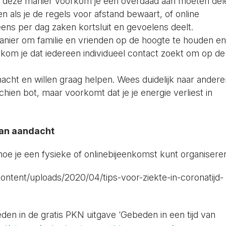
Op deze manier voorkom je een overdaad aan moeten del
en als je de regels voor afstand bewaart, of online
ens per dag zaken kortsluit en gevoelens deelt.
anier om familie en vrienden op de hoogte te houden e
kom je dat iedereen individueel contact zoekt om op de
acht en willen graag helpen. Wees duidelijk naar ander
chien bot, maar voorkomt dat je je energie verliest in
van aandacht
hoe je een fysieke of onlinebijeenkomst kunt organisere
ntent/uploads/2020/04/tips-voor-ziekte-in-coronatijd-
beden in de gratis PKN uitgave ‘Gebeden in een tijd van