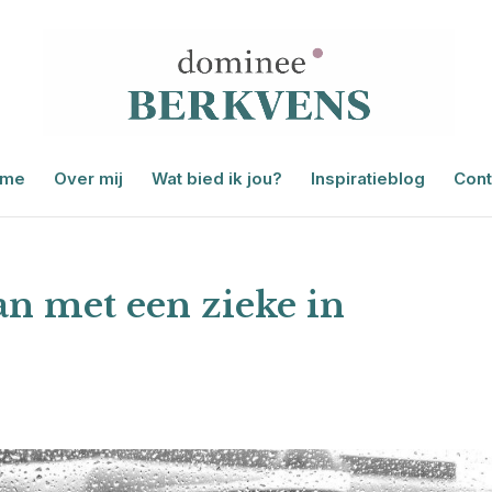
me
Over mij
Wat bied ik jou?
Inspiratieblog
Cont
an met een zieke in