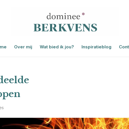
me
Over mij
Wat bied ik jou?
Inspiratieblog
Cont
deelde
ppen
ies