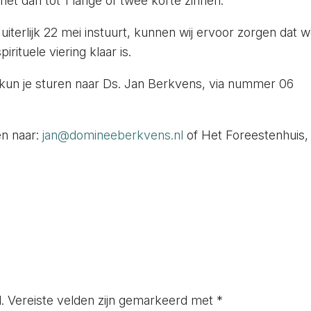
 het dan tot 1 lange of twee korte zinnen.
iterlijk 22 mei instuurt, kunnen wij ervoor zorgen dat 
ituele viering klaar is.
un je sturen naar Ds. Jan Berkvens, via nummer 06
en naar:
jan@domineeberkvens.nl
of Het Foreestenhuis,
.
Vereiste velden zijn gemarkeerd met
*